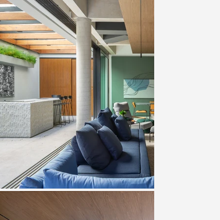
o o projeto. Mobiliários, estantes e 
idência e incorporados à nova 
ubsolo, além da garagem, há um salão de 
, videogame e atmosfera descontraída. 

tidade do projeto. A madeira traz 
extura. Elementos em metal e cordas, 
ada pelo Superlimão que permeia todos os 
strutural e uma instalação arquitetônica 
uidez. 

mo experiência: adaptável, integrada e 
a.