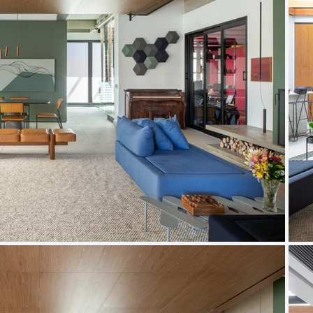
O térreo funciona como uma extensão do j
envidraçada, conecta-se visualmente ao 
espaço de criação adaptado a partir de u
projeto acústico desenvolvido com uma 
soluções personalizados, além do forro b
residência anterior. 

Pensado para receber, o layout é flexíve
permitem diferentes configurações para j
balanço no centro da sala reforça o clima 
vez, mantém certa reserva, mas conta co
que garantem integração ou isolamento c
No exterior, o paisagismo abraça um ban
do piso, criando unidade no terraço. Uma
espaço da culinária festiva — ideal para dr
informais. 
