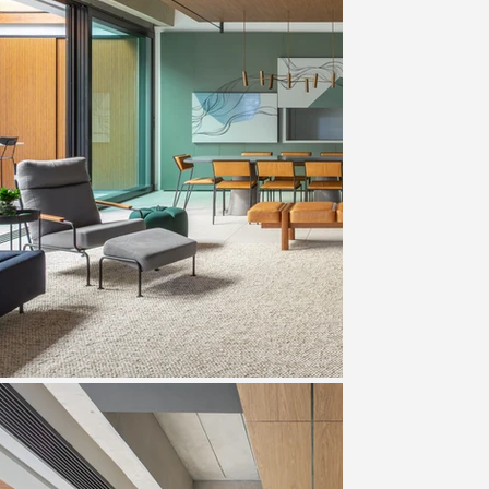
ardim. A sala principal, totalmente 
jardim e ao estúdio de música — um 
m antigo anexo. O estúdio contou com 
empresa especializada, recebendo 
ordô e de uma estante reaproveitada da 
l: sofás modulares com encostos móveis 
antares intimistas ou festas maiores. Um 
leve e descontraído. A cozinha, por sua 
m um passa-prato com portas retráteis 
onforme a ocasião. 

co moldado in loco, no mesmo material 
 bancada robusta de pedra bruta marca o 
inks, refeições ao ar livre e encontros 