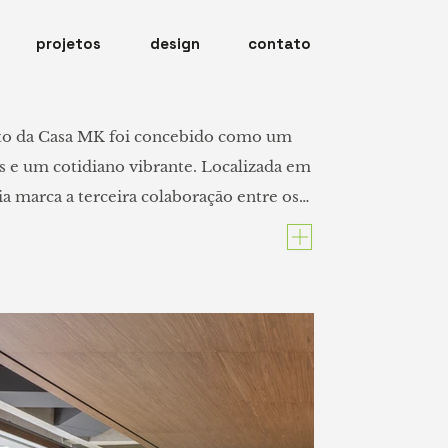
projetos
design
contato
eto da Casa MK foi concebido como um 
s e um cotidiano vibrante. Localizada em 
 marca a terceira colaboração entre os 
 já havia assinado o projeto de um 
mília.

rução pré-existente que receberia 
is —, a reforma ganhou novos 
a transformação mais profunda. O 
nalidade dos moradores por meio de 
ncionalidade e acolhimento. 
