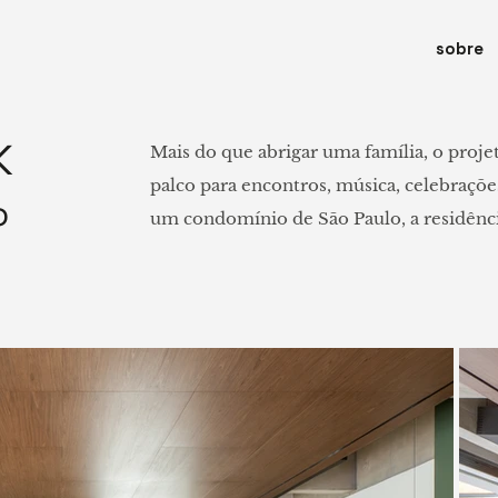
sobre
K
Mais do que abrigar uma família, o proj
palco para encontros, música, celebraçõe
o
um condomínio de São Paulo, a residência
moradores e o escritório Superlimão, que
escritório e a reforma da antiga casa da fa
Partindo de uma base neutra — uma const
inicialmente apenas intervenções pontua
contornos, que abriram caminho para um
resultado é uma casa que traduz a perso
soluções que combinam autenticidade, fu
Layout em movimento 
