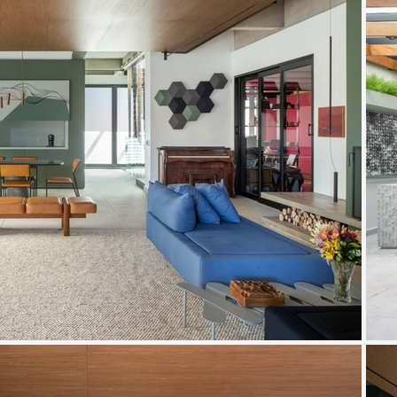
Para viver — e reviver 

A lógica do reaproveitamento permeia tod
marcenarias foram trazidos da antiga res
configuração, ganhando novos usos. No s
jogos multifuncional, com mesa de bilhar
A combinação de materiais reforça a iden
acolhimento, enquanto a pedra imprime t
aplicados na instalação artística desenh
andares, no vão da escada, criam leveza e
que conecta os pavimentos com ritmo e fl
A Casa MK é um reflexo da arquitetura co
celebrativa — em cada detalhe do dia a di